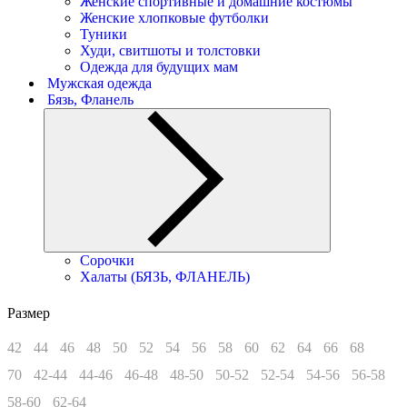
Женские спортивные и домашние костюмы
Женские хлопковые футболки
Туники
Худи, свитшоты и толстовки
Одежда для будущих мам
Мужская одежда
Бязь, Фланель
Сорочки
Халаты (БЯЗЬ, ФЛАНЕЛЬ)
Размер
42
44
46
48
50
52
54
56
58
60
62
64
66
68
70
42-44
44-46
46-48
48-50
50-52
52-54
54-56
56-58
58-60
62-64