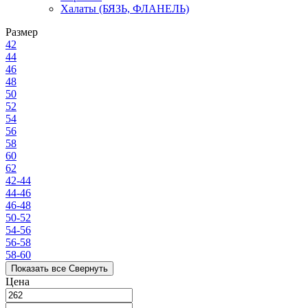
Халаты (БЯЗЬ, ФЛАНЕЛЬ)
Размер
42
44
46
48
50
52
54
56
58
60
62
42-44
44-46
46-48
50-52
54-56
56-58
58-60
Показать все
Свернуть
Цена