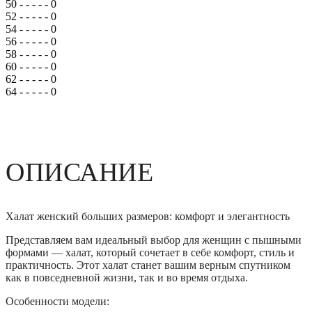
50
-
-
-
-
-
0
52
-
-
-
-
-
0
54
-
-
-
-
-
0
56
-
-
-
-
-
0
58
-
-
-
-
-
0
60
-
-
-
-
-
0
62
-
-
-
-
-
0
64
-
-
-
-
-
0
ОПИСАНИЕ
Халат женский больших размеров: комфорт и элегантность
Представляем вам идеальный выбор для женщин с пышными
формами — халат, который сочетает в себе комфорт, стиль и
практичность. Этот халат станет вашим верным спутником
как в повседневной жизни, так и во время отдыха.
Особенности модели: