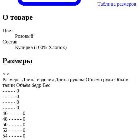
Таблица размеров
О товаре
Цвет
Розовый
Состав
Кулирка (100% Хлопок)
Размеры
<
>
Размеры
Длина изделия
Длина рукава
Объём груди
Объём
талии
Объём бедр
Вес
-
-
-
-
-
0
-
-
-
-
-
0
-
-
-
-
-
0
-
-
-
-
-
0
46
-
-
-
-
-
0
48
-
-
-
-
-
0
50
-
-
-
-
-
0
52
-
-
-
-
-
0
54
-
-
-
-
-
0