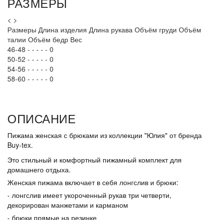
РАЗМЕРЫ
<
>
Размеры
Длина изделия
Длина рукава
Объём груди
Объём
талии
Объём бедр
Вес
46-48
-
-
-
-
-
0
50-52
-
-
-
-
-
0
54-56
-
-
-
-
-
0
58-60
-
-
-
-
-
0
ОПИСАНИЕ
Пижама женская с брюками из коллекции "Юлия" от бренда
Buy-tex.
Это стильный и комфортный пижамный комплект для
домашнего отдыха.
Женская пижама включает в себя лонгслив и брюки:
- лонгслив имеет укороченный рукав три четверти,
декорирован манжетами и карманом
- брюки прямые на резинке