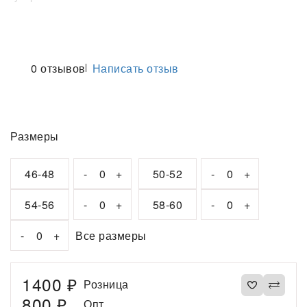
Оценка товара
1 звезда
2 звезды
3 звезды
0 отзывов
Написать отзыв
4 звезды
5 звёзд
Размеры
46-48
-
+
50-52
-
+
54-56
-
+
58-60
-
+
-
+
Все размеры
1400
₽
Розница
800
₽
Опт