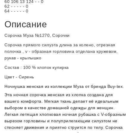
60
106
13
124
-
-
0
62
-
-
-
-
-
0
64
-
-
-
-
-
0
Описание
Сорочка Муза №1270, Сорочки
Сорочка прямого силуэта длина за колено, отрезная
полочка , v - образная горловина отделана кружевом,
рукав - крылышко
Состав : 100 % хлопок кулирка
Цвет - Сирень
Ночнушка женская из коллекции Муза от бренда Buy-tex.
Эта ночная сорочка женская из хлопка создана для
вашего комфорта. Мягкая ткань делает её идеальным
выбором в качестве домашней одежды для женщин.
Легкая летящая хлопковая ночная рубашка c V-образным
вырезом горловины и полуприлегающим силуэтом не
стесняет движения и приятно струится по телу. Сорочка