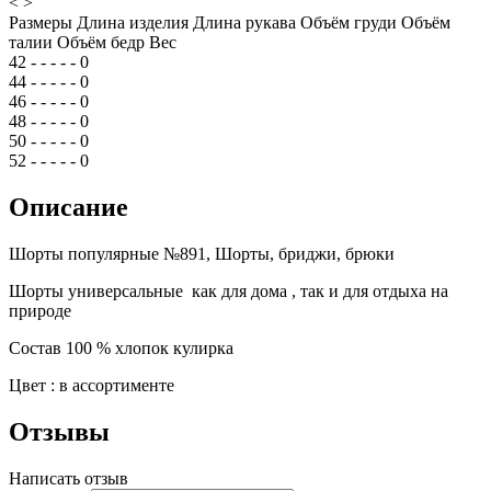
<
>
Размеры
Длина изделия
Длина рукава
Объём груди
Объём
талии
Объём бедр
Вес
42
-
-
-
-
-
0
44
-
-
-
-
-
0
46
-
-
-
-
-
0
48
-
-
-
-
-
0
50
-
-
-
-
-
0
52
-
-
-
-
-
0
Описание
Шорты популярные №891, Шорты, бриджи, брюки
Шорты универсальные как для дома , так и для отдыха на
природе
Состав 100 % хлопок кулирка
Цвет : в ассортименте
Отзывы
Написать отзыв